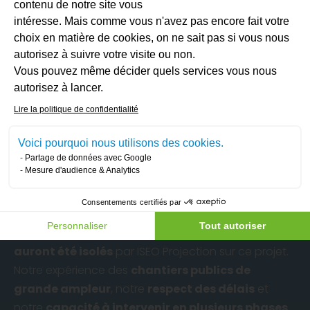
fermées
a été projetée en
12 cm d’épaisseur
,
contenu de notre site vous
garantissant une
excellente isolation thermique
intéresse. Mais comme vous n'avez pas encore fait votre
choix en matière de cookies, on ne sait pas si vous nous
et une base stable, prête à accueillir un
chauffage
autorisez à suivre votre visite ou non.
par le sol
si nécessaire.
Vous pouvez même décider quels services vous nous
Axeptio consent
Dans les
étages
, seule l’
isolation acoustique
a
autorisez à lancer.
été mise en œuvre :
4 cm de mousse polyéther
Lire la politique de confidentialité
projetée sous chape, sans chauffage. Cette
solution simple et efficace permet de
limiter la
Voici pourquoi nous utilisons des cookies.
transmission sonore entre les logements
.
Partage de données avec Google
Mesure d'audience & Analytics
Un chantier d’envergure, un
partenaire de confiance
Consentements certifiés par
Personnaliser
Tout autoriser
Au terme du chantier,
plus de 4000 m² de surface
auront été isolés
par ISEO Projection sur ce projet.
Notre expérience des
chantiers publics de
grande ampleur
, notre
respect des délais
et
notre
capacité à intervenir en plusieurs phases