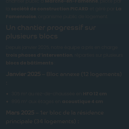
chantier public à
Marche-en-Famenne
, piloté par
la
société de construction PICARD
et géré par
La
Famennoise
, organisme public de logement.
Un chantier progressif sur
plusieurs blocs
Depuis janvier 2025, notre équipe a pris en charge
trois phases d’intervention
, réparties sur plusieurs
blocs de bâtiments
:
Janvier 2025
– Bloc annexe (12 logements)
:
305 m² au rez-de-chaussée en
HFO 12 cm
896 m² aux étages en
acoustique 4 cm
Mars 2025
– 1er bloc de la résidence
principale (34 logements) :