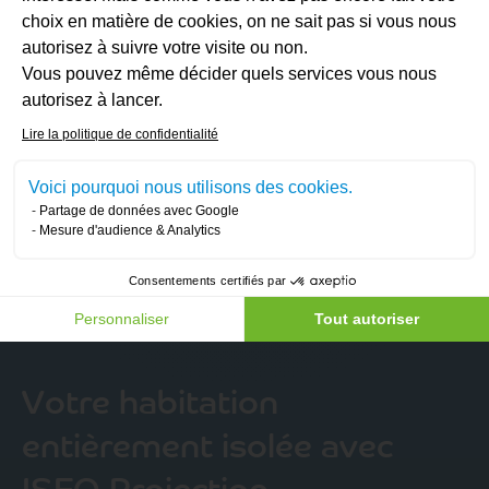
durable
choix en matière de cookies, on ne sait pas si vous nous
autorisez à suivre votre visite ou non.
Notre client bénéficie désormais d’une
isolation
Vous pouvez même décider quels services vous nous
Axeptio consent
thermique continue et homogène
, conçue pour
autorisez à lancer.
durer dans le temps. Résultat :
des factures de
Lire la politique de confidentialité
chauffage nettement réduites
.
Voici pourquoi nous utilisons des cookies.
Cette intervention, réalisée en seulement
deux
Partage de données avec Google
jours
, illustre parfaitement
l’efficacité et la
Mesure d'audience & Analytics
précision
avec lesquelles les professionnels d’ISEO
Projection abordent
chaque projet
, qu’il soit de
Consentements certifiés par
grande envergure ou plus modeste.
Personnaliser
Tout autoriser
Votre habitation
entièrement isolée avec