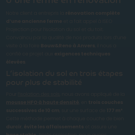
Notre client a entrepris la
rénovation complète
d’une ancienne ferme
et a fait appel à ISEO
Projection pour l’isolation du sol et du toit.
Convaincu par la qualité de nos produits lors d’une
visite à la foire
Bouw&Reno à Anvers
, il nous a
confié ce projet aux
exigences techniques
élevées
.
L’isolation du sol en trois étapes
pour plus de stabilité
Pour
l’isolation des sols
, nous avons appliqué de la
mousse HFO à haute densité
, en
trois couches
successives de 10 cm
, sur une surface de
177 m²
.
Cette méthode permet à chaque couche de bien
durcir
,
évite les affaissements
et assure une
base stable
. Après projection, nous avons