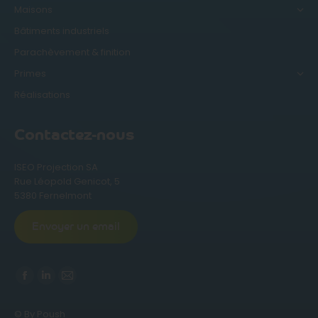
Maisons
Bâtiments industriels
Parachèvement & finition
Primes
Réalisations
Contactez-nous
ISEO Projection SA
Rue Léopold Genicot, 5
5380 Fernelmont
Envoyer un email
Trouvez nous sur :
La
La
La
page
page
page
© By Poush