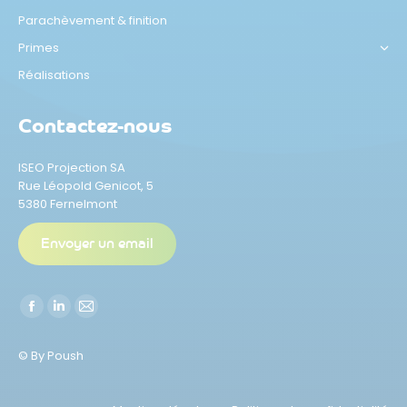
Parachèvement & finition
Primes
Réalisations
Contactez-nous
ISEO Projection SA
Rue Léopold Genicot, 5
5380 Fernelmont
Envoyer un email
Trouvez nous sur :
La
La
La
page
page
page
© By Poush
Facebook
LinkedIn
E-
s'ouvre
s'ouvre
mail