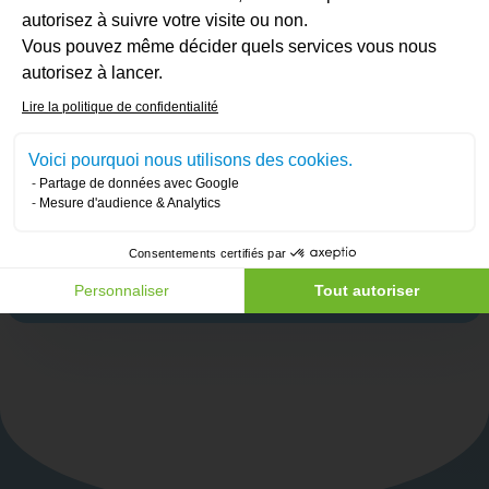
assurer un résultat impeccable.
autorisez à suivre votre visite ou non.
Vous pouvez même décider quels services vous nous
Évitez toute déperdition de chaleur et
réduisez
Axeptio consent
autorisez à lancer.
vos factures d’énergie
grâce à un service
Lire la politique de confidentialité
efficace, et pour un
excellent rapport qualité
/ prix
!
Voici pourquoi nous utilisons des cookies.
Partage de données avec Google
Mesure d'audience & Analytics
Demandez un devis gratuit
Consentements certifiés par
Personnaliser
Tout autoriser