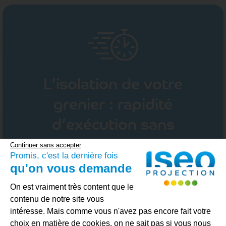
L’isolation de votre
grenier : rapidité
d’exécution sans
concession sur la qualité
Continuer sans accepter
Promis, c'est la dernière fois
En plus des matériaux isolants de qualité pour
qu'on vous demande
les combles sous votre toiture, nous vous
Plateforme de Gestion du Consenteme
On est vraiment très content que le
garantissons une
rapidité d’exécution
. Nos
contenu de notre site vous
équipes formées et certifiées bénéficient du
intéresse. Mais comme vous n'avez pas encore fait votre
matériel de dernière génération pour vous
choix en matière de cookies, on ne sait pas si vous nous