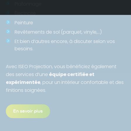
Plafonnage
Électricité
Peinture
Revêtements de sol (parquet, vinyle,…)
Et bien d’autres encore, à discuter selon vos
besoins.
Avec ISEO Projection, vous bénéficiez également
des services d’une
équipe certifiée et
expérimentée
, pour un intérieur confortable et des
finitions soignées.
En savoir plus