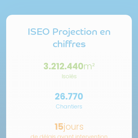
ISEO Projection en
chiffres
3.212.440
m²
Isolés
26.770
Chantiers
15
jours
de délais avant intervention