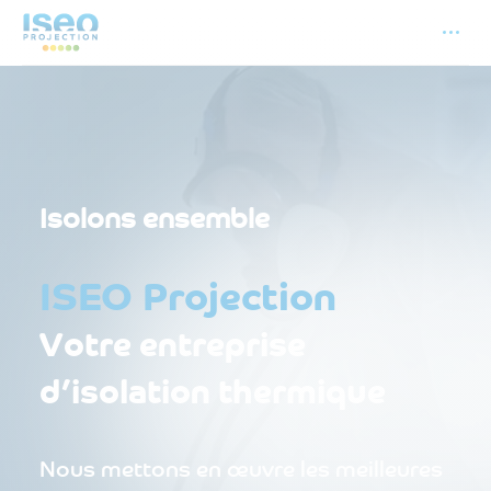
Isolons ensemble
ISEO Projection
Votre entreprise
d’isolation thermique
Nous mettons en œuvre les meilleures