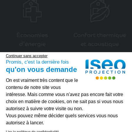
Économies
Confort thermique
d'énergie
et acoustique
Continuer sans accepter
Promis, c'est la dernière fois
qu'on vous demande
Plateforme de Gestion du Consenteme
On est vraiment très content que le
contenu de notre site vous
intéresse. Mais comme vous n'avez pas encore fait votre
choix en matière de cookies, on ne sait pas si vous nous
autorisez à suivre votre visite ou non.
Vous pouvez même décider quels services vous nous
Axeptio consent
autorisez à lancer.
Les avis de nos clients
Lire la politique de confidentialité