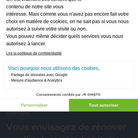
métalliques
, la coordination avec l’électricien, la
contenu de notre site vous
projection de
11 cm de HFO
, puis la
mise en place
intéresse. Mais comme vous n'avez pas encore fait votre
des plaques de finition
et le
jointoiement
.
choix en matière de cookies, on ne sait pas si vous nous
autorisez à suivre votre visite ou non.
Chaque étape a été pensée pour garantir une
Vous pouvez même décider quels services vous nous
continuité d’isolation et un rendu impeccable
.
Axeptio consent
autorisez à lancer.
Une isolation du sol après
Lire la politique de confidentialité
démolition du dallage existant
Voici pourquoi nous utilisons des cookies.
Le client a procédé à la
démolition de l’ancien sol
Partage de données avec Google
pour réajuster les niveaux. Après la réalisation d’un
Mesure d'audience & Analytics
béton de propreté
, nous avons
isolé le sol
avec
10
Consentements certifiés par
cm de mousse HFO
, assurant ainsi une
isolation
thermique continue
du bas vers le haut du
Personnaliser
Tout autoriser
bâtiment.
Vous envisagez de rénover