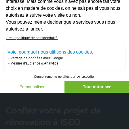
intéresse. Mais comme vous n'avez pas encore fait votre
suffisante pour répondre aux normes du PEB en
choix en matière de cookies, on ne sait pas si vous nous
alliant
efficacité
de l’isolation et
conformité
.
autorisez à suivre votre visite ou non.
Ce chantier, qui a couvert une
surface totale de
Vous pouvez même décider quels services vous nous
Axeptio consent
autorisez à lancer.
380 m²
, a été réalisé en étroite coordination avec
d’autres intervenants tels que l’électricien et le
Lire la politique de confidentialité
chauffagiste. Cela souligne ainsi la planification
Voici pourquoi nous utilisons des cookies.
minutieuse et le suivi rigoureux de nos équipes.
Partage de données avec Google
Pour finir, notre client nous a
chaleureusement
Mesure d'audience & Analytics
remerciés
pour notre efficacité et notre suivi. Nous
Consentements certifiés par
lui souhaitons un bon emménagement dans son
nouveau cocon, parfaitement isolé et confortable.
Personnaliser
Tout autoriser
Confiez votre projet de
rénovation à ISEO