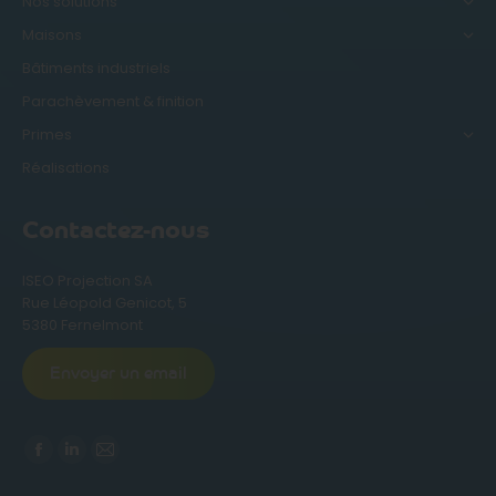
Nos solutions
Maisons
Bâtiments industriels
Parachèvement & finition
Primes
Réalisations
Contactez-nous
ISEO Projection SA
Rue Léopold Genicot, 5
5380 Fernelmont
Envoyer un email
Trouvez nous sur :
La
La
La
page
page
page