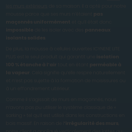
les murs extérieurs
de sa maison. Il a opté pour notre
mousse parce que ses murs n’étaient
pas
maçonnés uniformément
et qu’il était donc
impossible
de les isoler avec des
panneaux
isolants solides
.
De plus, la mousse à cellules ouvertes ICYNENE LITE
PLUS est le seul produit qui garantit une
isolation
100 % étanche à l’air
tout en étant
perméable à
la vapeur
. Cela signifie qu’elle respire naturellement
et n’est pas sujette à la formation de moisissures ou
à un effondrement ultérieur.
Comme il s’agissait de murs en maçonnés, nous
n’avons pas pu utiliser le système classique de «
sarking » tel qu’il est utilisé dans les constructions en
bois massif. En raison de l
‘irrégularité des murs
,
notre client a appliqué verticalement des lattes au