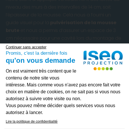
niveau des murs à des intervalles de 14 cm, soit
l’épaisseur de la mousse. Cela nous a fourni un
guide visuel pour la
pulvérisation de la mousse
brute
et nous a permis d’assurer un espace de 3
cm nécessaire pour une cavité lors du montage de
la nouvelle façade en briques.
Continuer sans accepter
Promis, c'est la dernière fois
Après l’achèvement des travaux de rénovation de
qu'on vous demande
la maison, notre client pourra bénéficier d’une
Plateforme de Gestion du Consenteme
On est vraiment très content que le
efficacité énergétique élevée
et d’un
confort
contenu de notre site vous
considérablement accru
. Grâce à notre
intéresse. Mais comme vous n'avez pas encore fait votre
intervention, le client pourra bénéficier, une fois la
choix en matière de cookies, on ne sait pas si vous nous
transformation complète achevée, d’une
isolation
autorisez à suivre votre visite ou non.
saine et durable
,
économe en énergie
tout au
Vous pouvez même décider quels services vous nous
Axeptio consent
long de l’année et offrant un bien meilleur confort.
autorisez à lancer.
Comme vous avez pu le constater, ce projet
Lire la politique de confidentialité