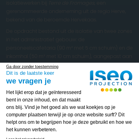
isolatiewerken bij
Terre de Fromages
, een
gerenommeerde onderneming uit de regio Herve,
bekend van de beroemde Hervekaas.
De opdracht bestond uit de isolatie van twee zones
in het administratief gebouw: de
personeelscafetaria (90 m² met 5 cm schuim) en de
inkomhal (50 m² met 10 cm schuim), aangepast aan
de specifieke thermische behoeften van elke ruimte.
Ga door zonder toestemming
Dit is de laatste keer
Ook plannen in uw kantoor
we vragen je
of bedrijfspand?
Toestemmingsbeheerplatform: Person
Het lijkt erop dat je geïnteresseerd
bent in onze inhoud, en dat maakt
ISEO Projection biedt op maat gemaakte
ons blij. Vind je het goed als we wat koekjes op je
isolatieoplossingen, afgestemd op thermische en
computer plaatsen terwijl je op onze website surft? Dit
akoestische noden. Dankzij onze expertise in
helpt ons om te begrijpen hoe je deze gebruikt en hoe we
industriële en tertiaire sectoren werken wij snel,
het kunnen verbeteren.
Axeptio consent
efficiënt en met respect voor uw activiteiten.