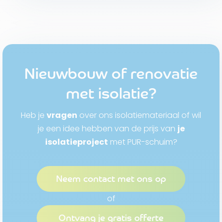
Nieuwbouw of renovatie
met isolatie?
Heb je
vragen
over ons isolatiemateriaal of wil
je een idee hebben van de prijs van
je
isolatieproject
met PUR-schuim?
Neem contact met ons op
of
Ontvang je gratis offerte