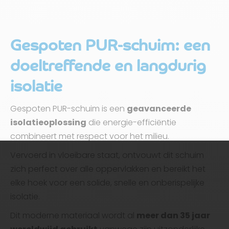
Gespoten PUR-schuim: een
doeltreffende en langdurig
isolatie
Gespoten PUR-schuim is een
geavanceerde
isolatieoplossing
die energie-efficiëntie
combineert met respect voor het milieu.
Vervoerd in vloeibare staat, ontvouwt dit schuim
zich perfect over alle oppervlakken en bereikt het
elke hoek voor een solide, snelle en onberispelijke
isolatie.
Dit moderne materiaal wordt al
meer dan 35 jaar