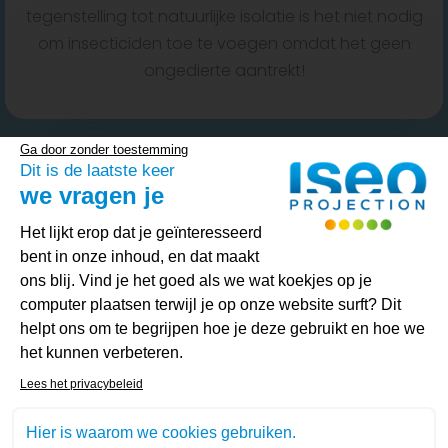
tegenstelling tot natuurlijke isolatie is het niet nodig
om insecticiden toe te voegen omdat het geen
ongedierte aantrekt!
Ga door zonder toestemming
Dit is de laatste keer
we vragen je
Toestemmingsbeheerplatform: Person
Geniet van isolatiesubsidies
Het lijkt erop dat je geïnteresseerd
bent in onze inhoud, en dat maakt
ons blij. Vind je het goed als we wat koekjes op je
computer plaatsen terwijl je op onze website surft? Dit
Profiteer van
een financieel steuntje in de rug
helpt ons om te begrijpen hoe je deze gebruikt en hoe we
voor uw thermische isolatieprojecten dankzij de
het kunnen verbeteren.
premies die door de
Waalse en Vlaamse regio’s
Axeptio consent
Lees het privacybeleid
in België worden aangeboden. Vergelijkbare
premies zijn ook beschikbaar in Frankrijk en
Hier is waarom we cookies gebruiken.
Luxemburg.