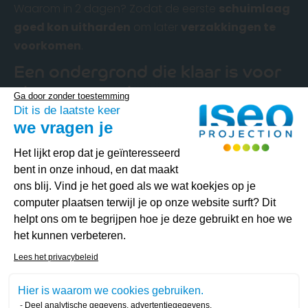
Waarom in 2 dagen? Zodat de eerste
schuimlaag
goed kon uitharden
om later
verzakkingen te
voorkomen
.
Een ondergrond die klaar is voor
vloerverwarming
Ga door zonder toestemming
Dit is de laatste keer
Het schuim werd mooi glad en effen geschuurd
we vragen je
voor het leggen van de
vloerverwarming.
Toestemmingsbeheerplatform: Person
Het lijkt erop dat je geïnteresseerd
Een nauwkeurig project dat
bent in onze inhoud, en dat maakt
voldoet aan de eisen van de klant
ons blij. Vind je het goed als we wat koekjes op je
computer plaatsen terwijl je op onze website surft? Dit
De totaal te isoleren oppervlakte bedroeg
160m²
.
helpt ons om te begrijpen hoe je deze gebruikt en hoe we
Ons team heeft
nauwkeurig
en
efficiënt
. De
het kunnen verbeteren.
snelheid
en
precisie
van onze interventie heeft
Axeptio consent
Lees het privacybeleid
onze klant zeer tevreden gesteld, vooral met
betrekking tot het naleven van de gevraagde
Hier is waarom we cookies gebruiken.
reserves.
Deel analytische gegevens, advertentiegegevens,