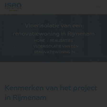
Vloerisolatie van een
renovatiewoning in Rijmenam
Je bent hier:
HOME
REALISATIES
VLOERISOLATIE VAN EEN
RENOVATIEWONING IN…
Kenmerken van het project
in Rijmenam