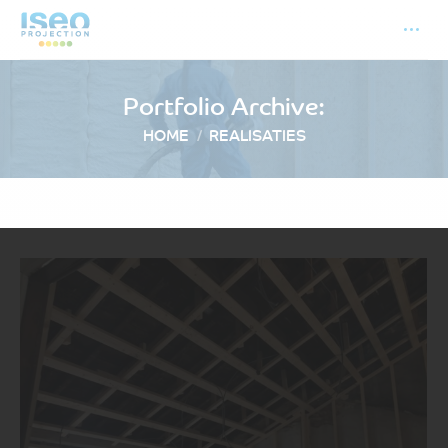
Portfolio Archive:
Je bent hier:
HOME
REALISATIES