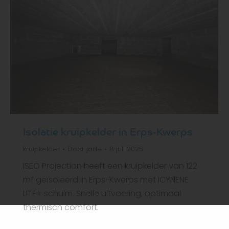
Isolatie kruipkelder in Erps-Kwerps
kruipkelder
Door
jade
8 juli 2025
ISEO Projection heeft een kruipkelder van 122
m² geïsoleerd in Erps-Kwerps met ICYNENE
LITE+ schuim. Snelle uitvoering, optimaal
thermisch comfort.