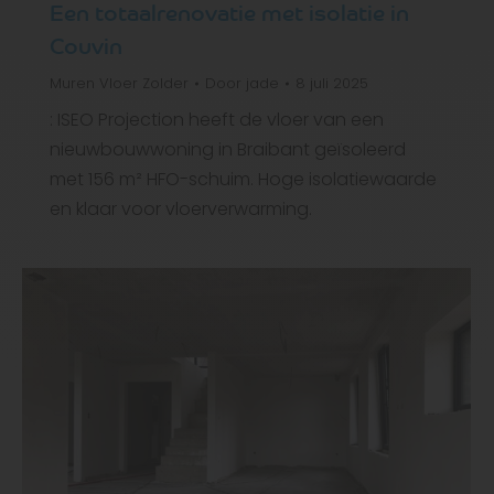
Een totaalrenovatie met isolatie in
Couvin
Muren
Vloer
Zolder
Door
jade
8 juli 2025
: ISEO Projection heeft de vloer van een
nieuwbouwwoning in Braibant geïsoleerd
met 156 m² HFO-schuim. Hoge isolatiewaarde
en klaar voor vloerverwarming.