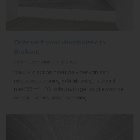
Onze werf voor vloerisolatie in
Braibant
Vloer
Door
jade
8 juli 2025
: ISEO Projection heeft de vloer van een
nieuwbouwwoning in Braibant geïsoleerd
met 156 m² HFO-schuim. Hoge isolatiewaarde
en klaar voor vloerverwarming.