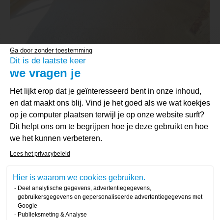
Ga door zonder toestemming
Dit is de laatste keer
we vragen je
Vloerisolatie van een
Toestemmingsbeheerplatform: Person
Het lijkt erop dat je geïnteresseerd bent in onze inhoud,
renovatiewoning in Aartselaar
en dat maakt ons blij. Vind je het goed als we wat koekjes
Vloer
Door
jade
29 juli 2025
op je computer plaatsen terwijl je op onze website surft?
Dit helpt ons om te begrijpen hoe je deze gebruikt en hoe
In Aartselaar isoleerde ISEO Projection de
we het kunnen verbeteren.
vloeren van drie niveaus van een
Axeptio consent
gerenoveerde woning met gesloten-cellig
Lees het privacybeleid
PU-schuim.
Hier is waarom we cookies gebruiken.
Deel analytische gegevens, advertentiegegevens,
gebruikersgegevens en gepersonaliseerde advertentiegegevens met
Google
Publieksmeting & Analyse