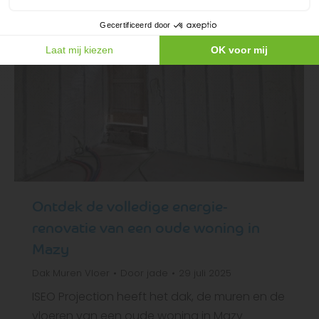
Gecertificeerd door
Laat mij kiezen
OK voor mij
Ontdek de volledige energie-
renovatie van een oude woning in
Mazy
Dak
Muren
Vloer
Door
jade
29 juli 2025
ISEO Projection heeft het dak, de muren en de
vloeren van een oude woning in Mazy