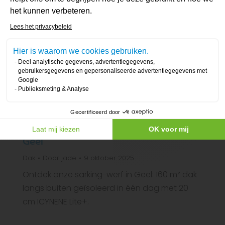
het kunnen verbeteren.
Axeptio consent
Lees het privacybeleid
Hier is waarom we cookies gebruiken.
Deel analytische gegevens, advertentiegegevens,
gebruikersgegevens en gepersonaliseerde advertentiegegevens met
Google
Publieksmeting & Analyse
Gecertificeerd door
Dakisolatie (sarking) van woning in
Laat mij kiezen
OK voor mij
Geel
Dak
Door
jade
9 oktober 2025
Ontdek onze sarking-werf in Geel: 160 m² dak
langs buiten geïsoleerd in één dag met 20
cm ICYNENE Lite+.