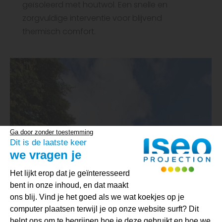
geïsoleerd met houtwol. Een snelle en
zorgvuldige interventie voor blijvend
thermisch comfort.
Ga door zonder toestemming
Dit is de laatste keer
we vragen je
Toestemmingsbeheerplatform: Person
Het lijkt erop dat je geïnteresseerd
bent in onze inhoud, en dat maakt
ons blij. Vind je het goed als we wat koekjes op je
computer plaatsen terwijl je op onze website surft? Dit
helpt ons om te begrijpen hoe je deze gebruikt en hoe we