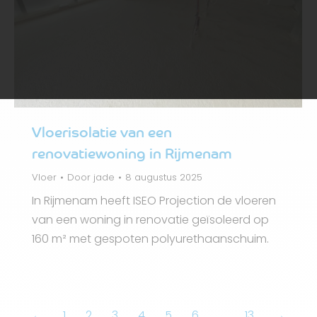
Vloerisolatie van een
renovatiewoning in Rijmenam
Vloer
Door
jade
8 augustus 2025
In Rijmenam heeft ISEO Projection de vloeren
van een woning in renovatie geïsoleerd op
160 m² met gespoten polyurethaanschuim.
←
1
2
3
4
5
6
…
13
→