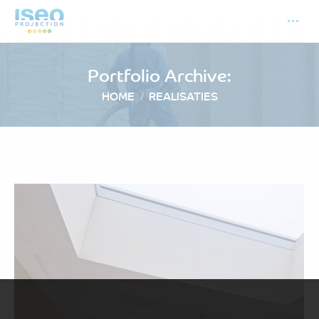
Portfolio Archive:
Je bent hier:
HOME
REALISATIES