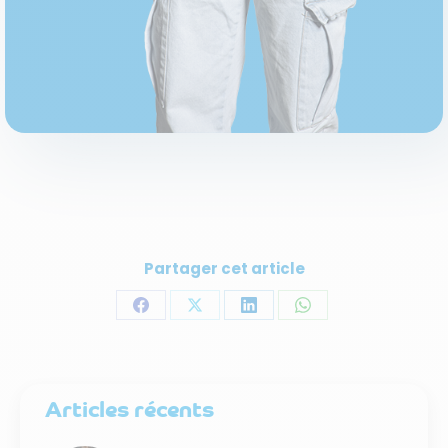
Partager cet article
Partager
Partager
Partager
Partager
sur
sur
sur
sur
Facebook
X
LinkedIn
WhatsApp
Articles récents