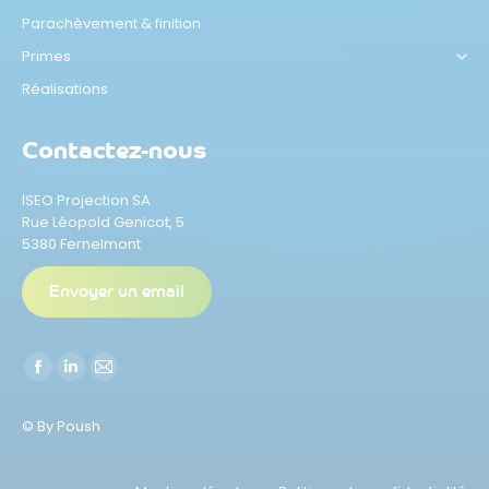
Parachèvement & finition
Primes
Réalisations
Contactez-nous
ISEO Projection SA
Rue Léopold Genicot, 5
5380 Fernelmont
Envoyer un email
Trouvez nous sur :
La
La
La
page
page
page
© By Poush
Facebook
LinkedIn
E-
s'ouvre
s'ouvre
mail