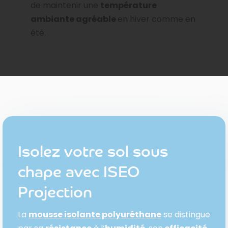
de maintenir une
température
ambiante agréable
en hiver comme en
été.
Isolez votre sol sous
chape avec ISEO
Projection
La
mousse isolante polyuréthane
se distingue