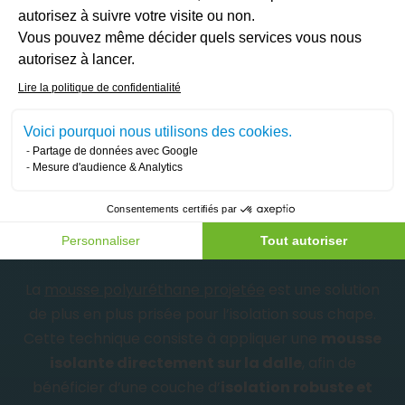
les nuisances sonores
, mais de manière limitée.
autorisez à suivre votre visite ou non.
Vous pouvez même décider quels services vous nous
Axeptio consent
autorisez à lancer.
Lire la politique de confidentialité
Voici pourquoi nous utilisons des cookies.
Partage de données avec Google
Mesure d'audience & Analytics
La mousse polyuréthane :
Consentements certifiés par
Personnaliser
Tout autoriser
une solution sur mesure
La
mousse polyuréthane projetée
est une solution
de plus en plus prisée pour l’isolation sous chape.
Cette technique consiste à appliquer une
mousse
isolante directement sur la dalle
, afin de
bénéficier d’une couche d’
isolation robuste et