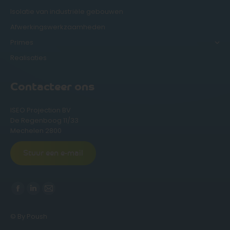
Isolatie van industriële gebouwen
Afwerkingswerkzaamheden
Primes
Realisaties
Contacteer ons
ISEO Projection BV
De Regenboog 11/33
Mechelen 2800
Stuur een e-mail
Vind ons op:
Facebook
Linkedin
Mail
page
page
page
© By Poush
opens
opens
opens