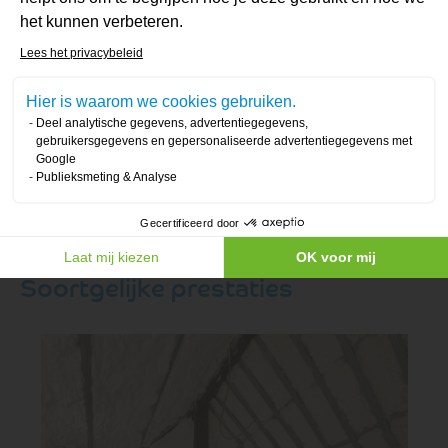
Doe een beroep op ISEO Projection voor
het kunnen verbeteren.
isolatieoplossingen op maat: gespoten isolatie en
Axeptio consent
Lees het privacybeleid
biosourced isolatie.
Hier is waarom we cookies gebruiken.
Deel analytische gegevens, advertentiegegevens,
Vraag een offerte aan
gebruikersgegevens en gepersonaliseerde advertentiegegevens met
Google
Publieksmeting & Analyse
Gecertificeerd door
Laat mij kiezen
OK voor mij
Soortgelijke prestaties