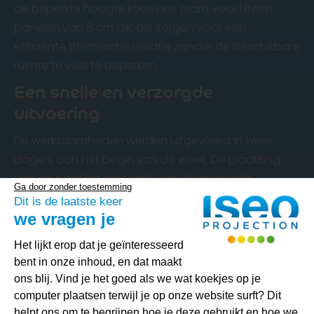
de beperkte hoogte koos ons team voor Uterm-
panelen van 8 cm dik, die zorgen voor een
efficiënte thermische isolatie zonder de beschikbare
ruimte te veel te beperken.
Een snelle en verzorgde
uitvoering
De werkzaamheden werden uitgevoerd in twee
dagen, aan het begin van de week. De plaatsing
van de panelen creëerde een doorlopende
Ga door zonder toestemming
thermische barrière, waardoor warmteverlies naar
Dit is de laatste keer
de lagere niveaus wordt beperkt en het algemene
we vragen je
comfort van de woning verbetert.
Toestemmingsbeheerplatform: Person
Het lijkt erop dat je geïnteresseerd
Wilt u uw kelder of
bent in onze inhoud, en dat maakt
ons blij. Vind je het goed als we wat koekjes op je
kruipruimte isoleren?
computer plaatsen terwijl je op onze website surft? Dit
helpt ons om te begrijpen hoe je deze gebruikt en hoe we