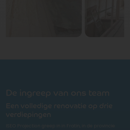
De ingreep van ons team
Een volledige renovatie op drie
verdiepingen
ISEO Projection greep in in Fratin, in de provincie