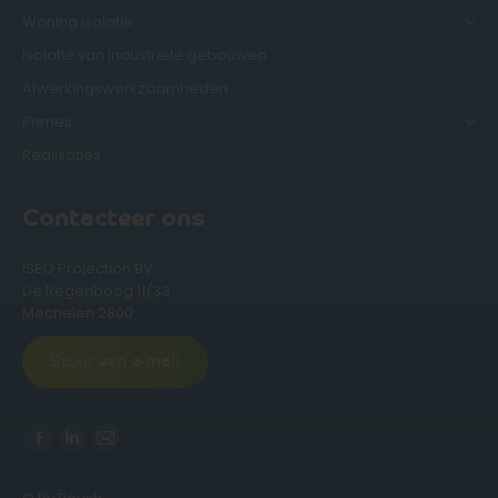
Woning isolatie
Isolatie van industriële gebouwen
Afwerkingswerkzaamheden
Primes
Realisaties
Contacteer ons
ISEO Projection BV
De Regenboog 11/33
Mechelen 2800
Stuur een e-mail
Vind ons op:
Facebook
Linkedin
Mail
page
page
page