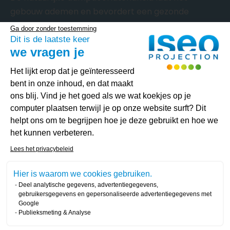
gebouw ademen en bevordert een gezonde
regeling van de vochtigheid, zonder dampscherm.
Ga door zonder toestemming
Dit is de laatste keer
Een werf uitgevoerd in slechts
we vragen je
anderhalve dag
Toestemmingsbeheerplatform: Person
Het lijkt erop dat je geïnteresseerd
Dankzij de snelle uitvoering van onze gespoten
bent in onze inhoud, en dat maakt
oplossing werd het volledige project op de drie
ons blij. Vind je het goed als we wat koekjes op je
verdiepingen van de woning afgerond in
slechts 1
computer plaatsen terwijl je op onze website surft? Dit
dag en een halve
. Een prestatie die de efficiëntie
helpt ons om te begrijpen hoe je deze gebruikt en hoe we
het kunnen verbeteren.
van onze methode illustreert en die de duur van de
Axeptio consent
werken voor onze renovatieklanten aanzienlijk
Lees het privacybeleid
beperkt.
Hier is waarom we cookies gebruiken.
Deel analytische gegevens, advertentiegegevens,
gebruikersgegevens en gepersonaliseerde advertentiegegevens met
Wilt u uw woning isoleren in de
Google
Publieksmeting & Analyse
provincie Luxemburg?