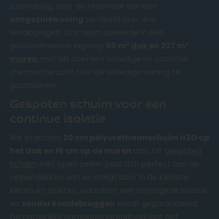
Luxemburg, voor de renovatie van een
eengezinswoning
verdeeld over drie
verdiepingen. Ons team isoleerde in één
gecoördineerde ingreep
90 m²
dak
en 227 m²
muren
, met als doel een volledige en continue
thermische schil over de volledige woning te
garanderen.
Gespoten schuim voor een
continue isolatie
We brachten
20 cm polyurethaanschuim H2O op
het dak en 18 cm op de muren
aan. Dit
gespoten
schuim
met open cellen past zich perfect aan de
oppervlakken aan en dringt door in de kleinste
kieren en spleten, waardoor een homogene isolatie
en
zonder koudebruggen
wordt gegarandeerd.
De natuurlijke dampdoorlatendheid laat het