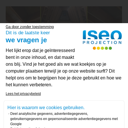
Ga door zonder toestemming
Dit is de laatste keer
we vragen je
Toestemmingsbeheerplatform: Person
Het lijkt erop dat je geïnteresseerd
bent in onze inhoud, en dat maakt
ons blij. Vind je het goed als we wat koekjes op je
computer plaatsen terwijl je op onze website surft? Dit
helpt ons om te begrijpen hoe je deze gebruikt en hoe we
het kunnen verbeteren.
Axeptio consent
Isolatie van de zoldervloer met
Lees het privacybeleid
cellulose in Hastière
Hier is waarom we cookies gebruiken.
Biobased
Zolder
Door
jade
12 februari 2026
Deel analytische gegevens, advertentiegegevens,
gebruikersgegevens en gepersonaliseerde advertentiegegevens met
146 m² dak geïsoleerd in Ekeren met 20 cm
Google