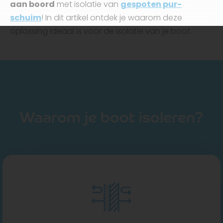
aan boord
met isolatie van
gespoten pur-
schuim
! In dit artikel ontdek je waarom deze
oplossing ideaal is voor de isolatie van je boot.
Waarom je boot isoleren?