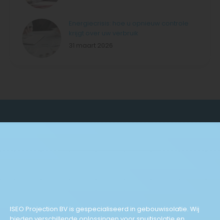
Energiecrisis: hoe u opnieuw controle
krijgt over uw verbruik
31 maart 2026
ISEO Projection BV is gespecialiseerd in gebouwisolatie. Wij
bieden verschillende oplossingen voor spuitisolatie en