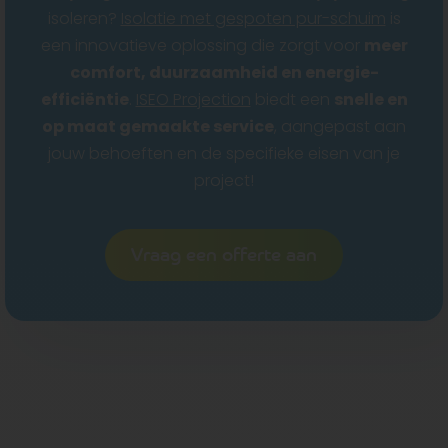
isoleren?
Isolatie met gespoten pur-schuim
is
een innovatieve oplossing die zorgt voor
meer
comfort, duurzaamheid en energie-
efficiëntie
.
ISEO Projection
biedt een
snelle en
op maat gemaakte service
, aangepast aan
jouw behoeften en de specifieke eisen van je
project!
Vraag een offerte aan