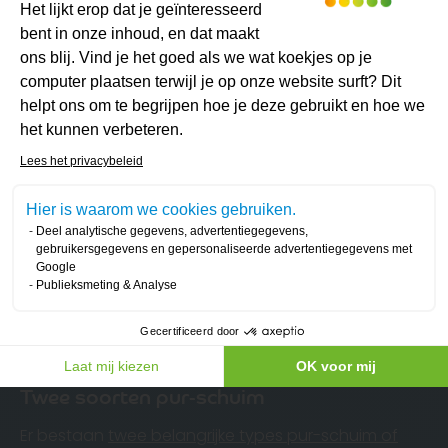
Toestemmingsbeheerplatform: Person
toepassing
uitzet en snel uithardt
en zo een
Het lijkt erop dat je geïnteresseerd
naadloze en doeltreffende isolatielaag creëert.
bent in onze inhoud, en dat maakt
ons blij. Vind je het goed als we wat koekjes op je
Samenstelling en werking
computer plaatsen terwijl je op onze website surft? Dit
Gespoten pur-schuim ontstaat door een
helpt ons om te begrijpen hoe je deze gebruikt en hoe we
mengeling van twee componenten:
polyol
en
het kunnen verbeteren.
Axeptio consent
isocyanaat
.
Lees het privacybeleid
Dit
halfvloeibare mengsel
wordt onder hoge druk
Hier is waarom we cookies gebruiken.
op de te isoleren oppervlakken gespoten (romp,
Deel analytische gegevens, advertentiegegevens,
wanden, plafond, vloer). Binnen enkele seconden
gebruikersgegevens en gepersonaliseerde advertentiegegevens met
Google
zet het schuim uit, verdikt het en hecht het zich
Publieksmeting & Analyse
perfect aan de ondergrond
, waardoor een
zeer
efficiënte thermische en akoestische barrière
Gecertificeerd door
ontstaat.
Laat mij kiezen
OK voor mij
Twee soorten pur-schuim
Er bestaan
twee belangrijke types pur-schuim of