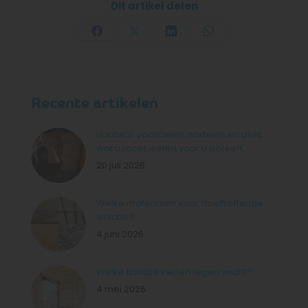
Dit artikel delen
Deel
Deel
Deel
Deel
op
op
op
op
Facebook
X
LinkedIn
WhatsApp
Recente artikelen
Houtwol: voordelen, nadelen en alles
wat u moet weten voor u isoleert
20 juli 2026
Welke materialen voor doeltreffende
isolatie?
4 juni 2026
Welke isolatie kiezen tegen vocht?
4 mei 2026