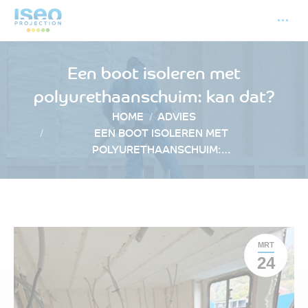
Een boot isoleren met
polyurethaanschuim: kan dat?
Je bent hier:
HOME
ADVIES
EEN BOOT ISOLEREN MET
POLYURETHAANSCHUIM:…
MRT
24