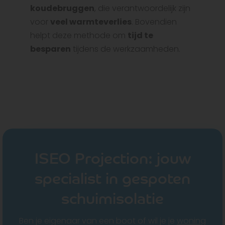
koudebruggen
, die verantwoordelijk zijn
voor
veel warmteverlies
. Bovendien
helpt deze methode om
tijd te
besparen
tijdens de werkzaamheden.
ISEO Projection: jouw
specialist in gespoten
schuimisolatie
Ben je eigenaar van een boot of wil je je
woning