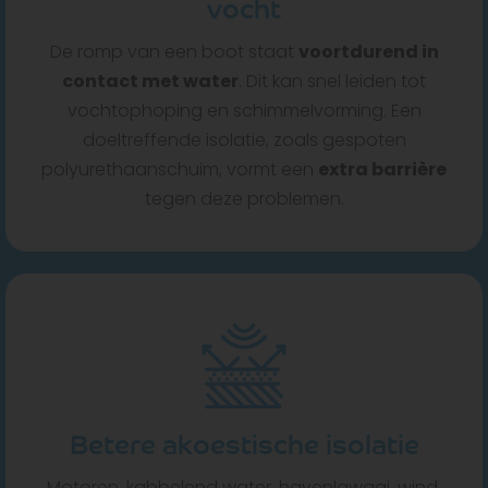
vocht
De romp van een boot staat
voortdurend in
contact met water
. Dit kan snel leiden tot
vochtophoping en schimmelvorming. Een
doeltreffende isolatie, zoals gespoten
polyurethaanschuim, vormt een
extra barrière
tegen deze problemen.
Betere akoestische isolatie
Motoren, kabbelend water, havenlawaai, wind,