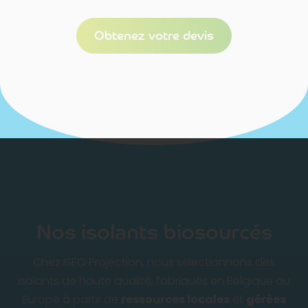
Obtenez votre devis
Nos isolants biosourcés
Chez ISEO Projection, nous sélectionnons des
isolants de haute qualité, fabriqués en Belgique ou
Europe à partir de
ressources locales
et
gérées