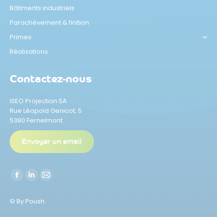
Bâtiments industriels
Parachèvement & finition
Primes
Réalisations
Contactez-nous
ISEO Projection SA
Rue Léopold Genicot, 5
5380 Fernelmont
Envoyer un email
Trouvez nous sur :
La
La
La
page
page
page
© By Poush
Facebook
LinkedIn
E-