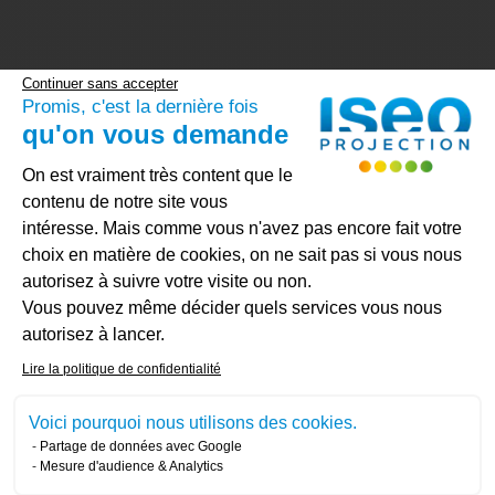
Continuer sans accepter
Promis, c'est la dernière fois
qu'on vous demande
Plateforme de Gestion du Consenteme
On est vraiment très content que le
contenu de notre site vous
intéresse. Mais comme vous n'avez pas encore fait votre
Les applications de
choix en matière de cookies, on ne sait pas si vous nous
autorisez à suivre votre visite ou non.
l’isolation biosourcée
Vous pouvez même décider quels services vous nous
Axeptio consent
autorisez à lancer.
L’isolation biosourcée est
polyvalente
et peut être
Lire la politique de confidentialité
utilisée sur la plupart des parois de votre maison ou
Voici pourquoi nous utilisons des cookies.
bâtiment industriel.
Partage de données avec Google
Mesure d'audience & Analytics