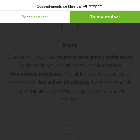
Consentements certifiés par
Personnaliser
Tout autoriser
Murs
Que ce soit pour les
murs intérieurs ou extérieurs
,
l’isolant biosourcé apporte une
isolation
thermique continue
, réduit les ponts thermiques
et améliore l’
isolation phonique
. Il permet ainsi de
maintenir un confort homogène dans toute la
maison.